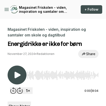
Magasinet Friskolen - viden,
+ Follow
inspiration og samtaler om
skole og dagtilbud
Magasinet Friskolen - viden, inspiration og
samtaler om skole og dagtilbud
Energidrikke er ikke for børn
Share
November 27, 2024
•
Redaktionen
Use Left/Right to seek, Home/End to jump to st
0:00
|
8:04