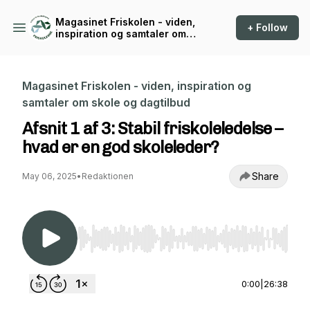
Magasinet Friskolen - viden,
+ Follow
inspiration og samtaler om
skole og dagtilbud
Magasinet Friskolen - viden, inspiration og
samtaler om skole og dagtilbud
Afsnit 1 af 3: Stabil friskoleledelse –
hvad er en god skoleleder?
Share
May 06, 2025
•
Redaktionen
Use Left/Right to seek, Home/End to jump to st
0:00
|
26:38