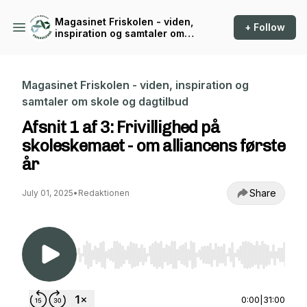
Magasinet Friskolen - viden,
+ Follow
inspiration og samtaler om
skole og dagtilbud
Magasinet Friskolen - viden, inspiration og
samtaler om skole og dagtilbud
Afsnit 1 af 3: Frivillighed på
skoleskemaet - om alliancens første
år
Share
July 01, 2025
•
Redaktionen
Use Left/Right to seek, Home/End to jump to st
0:00
|
31:00